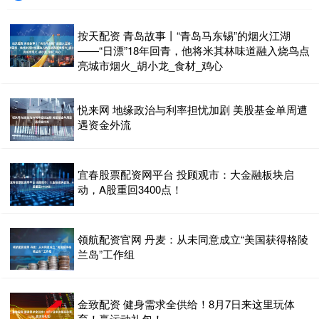
按天配资 青岛故事丨“青岛马东锡”的烟火江湖
——“日漂”18年回青，他将米其林味道融入烧鸟点
亮城市烟火_胡小龙_食材_鸡心
悦来网 地缘政治与利率担忧加剧 美股基金单周遭
遇资金外流
宜春股票配资网平台 投顾观市：大金融板块启
动，A股重回3400点！
领航配资官网 丹麦：从未同意成立“美国获得格陵
兰岛”工作组
金致配资 健身需求全供给！8月7日来这里玩体
育！赢运动礼包！