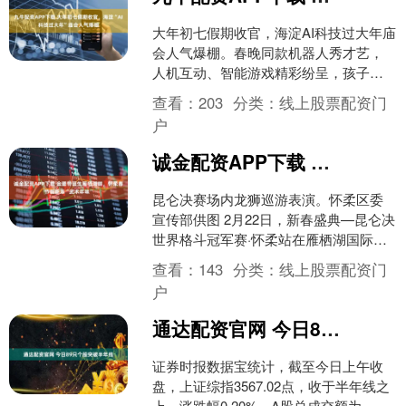
大年初七假期收官，海淀AI科技过大年庙
会人气爆棚。春晚同款机器人秀才艺，
人机互动、智能游戏精彩纷呈，孩子们
穿梭其间，尽享科技年味 。 更多热点速
查看：
203
分类：
线上股票配资门
报、权威资讯、深....
户
诚金配资APP下载 金腰带诞生雁栖湖畔，怀柔春节假期添“武术年味”
昆仑决赛场内龙狮巡游表演。怀柔区委
宣传部供图 2月22日，新春盛典—昆仑决
世界格斗冠军赛·怀柔站在雁栖湖国际会
展中心落幕。国际顶级职业搏击赛事与
查看：
143
分类：
线上股票配资门
文旅资源联动，成....
户
通达配资官网 今日89只个股突破半年线
证券时报数据宝统计，截至今日上午收
盘，上证综指3567.02点，收于半年线之
上，涨跌幅0.20%，A股总成交额为