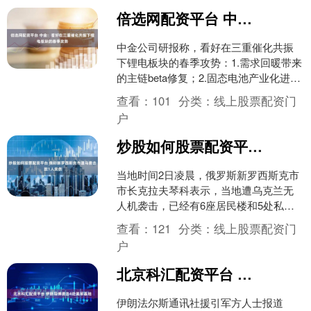
倍选网配资平台 中金：看好在三重催化共振下锂电板块的春季攻势
中金公司研报称，看好在三重催化共振
下锂电板块的春季攻势：1.需求回暖带来
的主链beta修复；2.固态电池产业化进展
持续推进，头部电池厂商固态电池设备
查看：
101
分类：
线上股票配资门
及传统锂电设....
户
炒股如何股票配资平台 俄称新罗西斯克市遭乌袭击 致1人受伤
当地时间2日凌晨，俄罗斯新罗西斯克市
市长克拉夫琴科表示，当地遭乌克兰无
人机袭击，已经有6座居民楼和5处私人
住宅被无人机残骸击中受损，1人受伤。
查看：
121
分类：
线上股票配资门
目前无人机攻势仍在....
户
北京科汇配资平台 伊朗导弹袭击4处美军基地
伊朗法尔斯通讯社援引军方人士报道