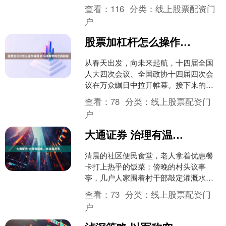
12....
查看：
116
分类：
线上股票配资门
户
股票加杠杆怎么操作官网 跃马扬鞭奔向壮阔前程
从春天出发，向未来起航，十四届全国
人大四次会议、全国政协十四届四次会
议在万众瞩目中拉开帷幕。接下来的几
天里，全国人大代表和全国政协委员将
查看：
78
分类：
线上股票配资门
共商改革发展稳定大计，共....
户
大通证券 治理有温度，幸福有质感
清晨的社区便民食堂，老人拿着优惠餐
卡打上热乎的饭菜；傍晚的村头议事
亭，几户人家围着村干部敲定灌溉水渠
的修缮方案；深夜的社区网格群，网格
查看：
73
分类：
线上股票配资门
员还在回复住户的办事咨询.....
户