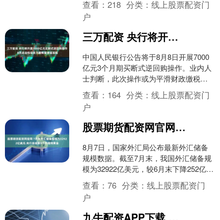
查看：
218
分类：
线上股票配资门
习留在了厨房，开始....
户
三万配资 央行将开展7000亿元买断式逆回购操作 8月流动性投放力度有望持续加码
中国人民银行公告将于8月8日开展7000
亿元3个月期买断式逆回购操作。业内人
士判断，此次操作或为平滑财政缴税高
峰和提前对冲季末流动性压力。预计央
查看：
164
分类：
线上股票配资门
行将继续通过逆回....
户
股票期货配资网官网 7月末外汇储备规模为32922亿美元 央行连续第9个月增持黄金
8月7日，国家外汇局公布最新外汇储备
规模数据。截至7月末，我国外汇储备规
模为32922亿美元，较6月末下降252亿美
元，降幅为0.76%。 另据中国人民银行
查看：
76
分类：
线上股票配资门
披露....
户
九牛配资APP下载 大年初七假期收官，海淀“AI科技过大年”庙会人气爆棚