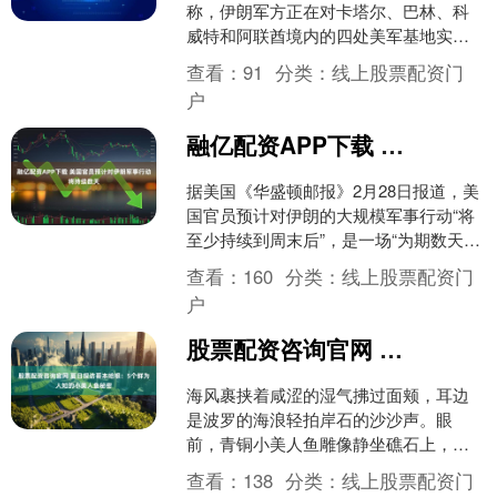
称，伊朗军方正在对卡塔尔、巴林、科
威特和阿联酋境内的四处美军基地实施
导弹袭击。（央视新闻）....
查看：
91
分类：
线上股票配资门
户
融亿配资APP下载 美国官员预计对伊朗军事行动将持续数天
据美国《华盛顿邮报》2月28日报道，美
国官员预计对伊朗的大规模军事行动“将
至少持续到周末后”，是一场“为期数天的
施压行动”。报道援引一名美国官员的话
查看：
160
分类：
线上股票配资门
说，攻击行动....
户
股票配资咨询官网 夏日探访哥本哈根：5个鲜为人知的小美人鱼秘密
海风裹挟着咸涩的湿气拂过面颊，耳边
是波罗的海浪轻拍岸石的沙沙声。眼
前，青铜小美人鱼雕像静坐礁石上，阳
光在她肩头跳跃，仿佛安徒生笔下的童
查看：
138
分类：
线上股票配资门
话瞬间复活。触手可及的凉意....