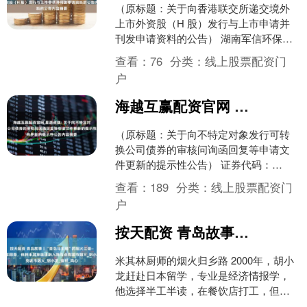
（原标题：关于向香港联交所递交境外
上市外资股（H 股）发行与上市申请并
刊发申请资料的公告） 湖南军信环保股
份有限公司（以下简称“公司”）已于2025
查看：
76
分类：
线上股票配资门
年8月13日....
户
海越互赢配资官网 星源卓镁: 关于向不特定对象发行可转换公司债券的审核问询函回复等申请文件更新的提示性公告内容摘要
（原标题：关于向不特定对象发行可转
换公司债券的审核问询函回复等申请文
件更新的提示性公告） 证券代码：
301398 证券简称：星源卓镁 公告编号：
查看：
189
分类：
线上股票配资门
2025-032....
户
按天配资 青岛故事丨“青岛马东锡”的烟火江湖——“日漂”18年回青，他将米其林味道融入烧鸟点亮城市烟火_胡小龙_食材_鸡心
米其林厨师的烟火归乡路 2000年，胡小
龙赶赴日本留学，专业是经济情报学，
他选择半工半读，在餐饮店打工，但出
于对美食的强烈热爱，他毕业后拜师学