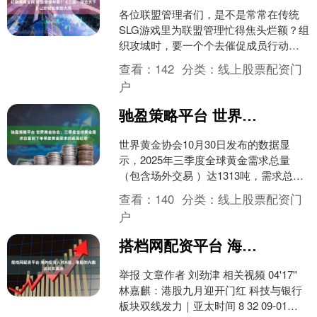
各位联盟管理者们，是不是常常在传统
SLG游戏里为联盟管理忙得焦头烂额？组
织攻城时，要一个个去催促成员行动，
协调土地资源时，成员间的纠纷不断，
查看：
142
分类：
线上股票配资门
让人头疼不已。不过别....
户
驰盈策略平台 世界黄金协会：三季度全球黄金需求总量创下单季度黄金需求的最高纪录
世界黄金协会10月30日发布的数据显
示，2025年三季度全球黄金需求总量
（包含场外交易 ）达1313吨，需求总金
额达1460亿美元，创下单季度黄金需求
查看：
140
分类：
线上股票配资门
的最高纪录....
户
搭档网配资平台 海外投资人对A股、港股的兴趣达近年高点
举报 文章作者 刘劲津 相关视频 04'17''
林嘉麒：港股九月迎开门红 科技与银行
板块双线发力｜亚太时间 8 32 09-01