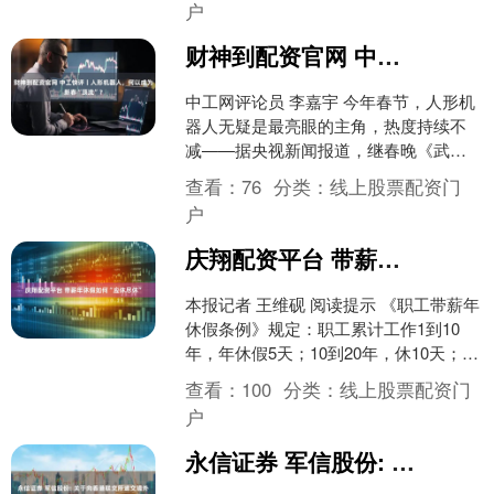
户
财神到配资官网 中工快评丨人形机器人，何以成为新春“顶流”？
中工网评论员 李嘉宇 今年春节，人形机
器人无疑是最亮眼的主角，热度持续不
减——据央视新闻报道，继春晚《武
BOT》里那段行云流水的醉拳后，50台
查看：
76
分类：
线上股票配资门
人形机器人近日空降....
户
庆翔配资平台 带薪年休假如何“应休尽休”
本报记者 王维砚 阅读提示 《职工带薪年
休假条例》规定：职工累计工作1到10
年，年休假5天；10到20年，休10天；20
年以上，休15天。因工作需要不能安排
查看：
100
分类：
线上股票配资门
休假....
户
永信证券 军信股份: 关于向香港联交所递交境外上市外资股（H 股）发行与上市申请并刊发申请资料的公告内容摘要