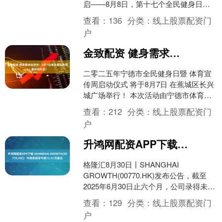
启——8月8日，第十七个全民健身日，
重庆公开水域游泳比赛将惊艳上演，400
查看：
136
分类：
线上股票配资门
余名选手云集太阳湖....
户
金致配资 健身需求全供给！8月7日来这里玩体育！赢运动礼包！
二零二五年宁德市全民健身日暨 体育宣
传周启动仪式 将于8月7日 在蕉城区长兴
城广场举行！ 本次活动由宁德市体育局
主办，以全民健身，你我同行为主题口
查看：
212
分类：
线上股票配资门
号，融合趣味运....
户
升鸿网配资APP下载 SHANGHAI GROWTH(00770.HK)：中期录得净亏损15.41万美元
格隆汇8月30日丨SHANGHAI
GROWTH(00770.HK)发布公告，截至
2025年6月30日止六个月，公司录得未经
审核净亏损15.41万美元(截至20....
查看：
129
分类：
线上股票配资门
户