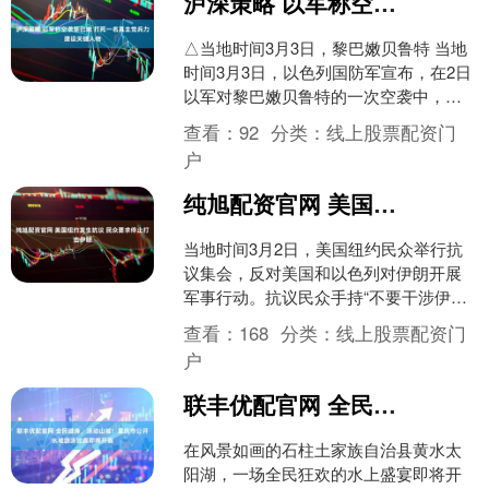
泸深策略 以军称空袭黎巴嫩 打死一名真主党兵力建设关键人物
△当地时间3月3日，黎巴嫩贝鲁特 当地
时间3月3日，以色列国防军宣布，在2日
以军对黎巴嫩贝鲁特的一次空袭中，打
死一名黎巴嫩真主党兵力建设的关键人
查看：
92
分类：
线上股票配资门
物。 以军方称，....
户
纯旭配资官网 美国纽约发生抗议 民众要求停止打击伊朗
当地时间3月2日，美国纽约民众举行抗
议集会，反对美国和以色列对伊朗开展
军事行动。抗议民众手持“不要干涉伊
朗”等口号，呼吁美国政府立即停止对伊
查看：
168
分类：
线上股票配资门
朗的军事行动。 参加....
户
联丰优配官网 全民健身，泳动山城！重庆市公开水域游泳比赛即将开赛
在风景如画的石柱土家族自治县黄水太
阳湖，一场全民狂欢的水上盛宴即将开