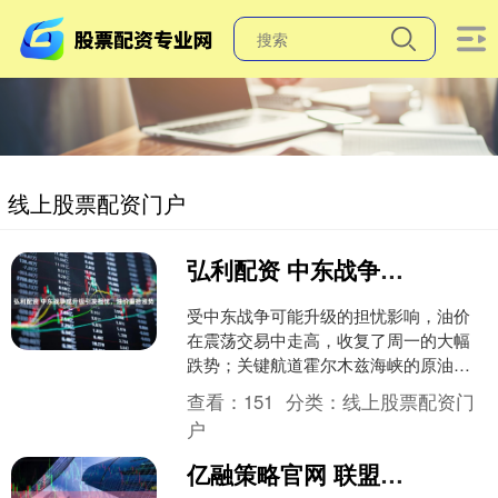
线上股票配资门户
弘利配资 中东战争或升级引发担忧，油价重拾涨势
受中东战争可能升级的担忧影响，油价
在震荡交易中走高，收复了周一的大幅
跌势；关键航道霍尔木兹海峡的原油流
向全球市场的通道仍处于中断状态。 布
查看：
151
分类：
线上股票配资门
伦特原油价格攀升至每桶....
户
亿融策略官网 联盟管理神器！《三国：谋定天下》让你轻松掌控大局