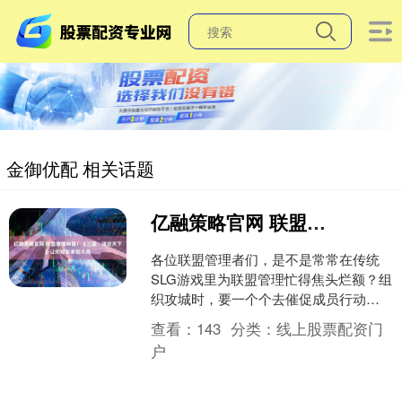
金御优配 相关话题
亿融策略官网 联盟管理神器！《三国：谋定天下》让你轻松掌控大局
各位联盟管理者们，是不是常常在传统
SLG游戏里为联盟管理忙得焦头烂额？组
织攻城时，要一个个去催促成员行动，
协调土地资源时，成员间的纠纷不断，
查看：
143
分类：
线上股票配资门
让人头疼不已。不过别....
户