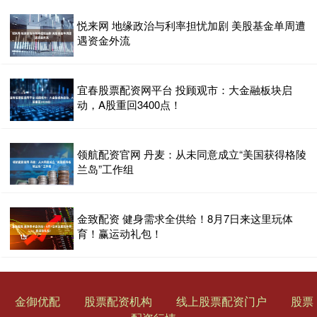
悦来网 地缘政治与利率担忧加剧 美股基金单周遭
遇资金外流
宜春股票配资网平台 投顾观市：大金融板块启
动，A股重回3400点！
领航配资官网 丹麦：从未同意成立“美国获得格陵
兰岛”工作组
金致配资 健身需求全供给！8月7日来这里玩体
育！赢运动礼包！
金御优配
股票配资机构
线上股票配资门户
股票