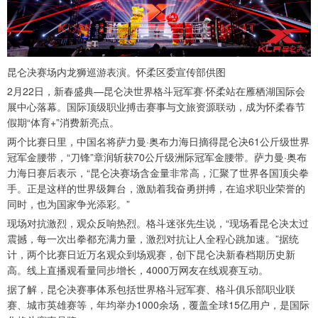
昆仑决赛场内龙狮巡游表演。怀柔区委宣传部供图
2月22日，新春盛典—昆仑决世界格斗冠军赛·怀柔站在雁栖湖国际会
展中心落幕。国际顶级职业搏击赛事与文旅资源联动，成为怀柔春节
假期“体育+”消费新亮点。
两个比赛日里，中国名将萨力曼·奥布力海日摘得昆仑决61公斤级世界
冠军金腰带，“刀锋”章润斩获70公斤级洲际冠军金腰带。萨力曼·奥布
力海日赛后表示，“昆仑决赛场含金量非常高，汇聚了世界各国顶尖拳
手。正是这样的世界级舞台，激励着我奋勇拼搏，在追求职业荣誉的
同时，也为国家争光添彩。”
现场对抗激烈，观众反响热烈。格斗迷张先生说，“现场看昆仑决太过
震撼，每一次出拳都充满力量，激烈对抗让人全程心跳加速。”据统
计，两个比赛日近万名观众到场观赛，创下昆仑决新春档期历史新
高。线上直播观看量同步增长，4000万网友在线观赛互动。
据了解，昆仑决赛事体系包括世界格斗冠军赛、格斗俱乐部职业联
赛、城市英雄赛等，年均举办1000余场，覆盖全球15亿用户，是国际