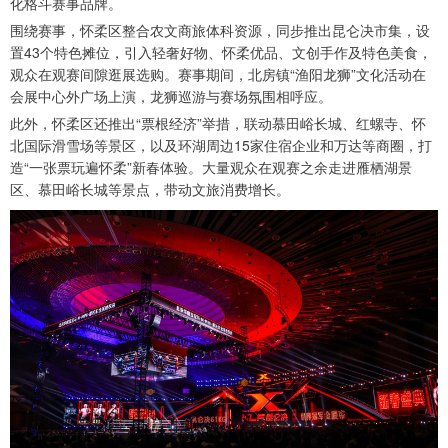
化格斗赛事品牌。
围绕赛事，怀柔区整合农文商旅体科资源，同步推出昆仑决市集，设
置43个特色摊位，引入轻奢好物、怀柔优品、文创手作及特色美食，
观众在观赛间隙逛展选购。赛事期间，北房镇“渔阳龙狮”文化活动在
会展中心外广场上演，龙狮巡游与赛场氛围相呼应。
此外，怀柔区还推出“票根经济”举措，联动慕田峪长城、红螺寺、怀
北国际滑雪场等景区，以及环湖周边15家住宿企业和万达等商圈，打
造“一张票玩遍怀柔”新春体验。大量观众在观赛之余走进雁栖湖景
区、慕田峪长城等景点，带动文旅消费增长。