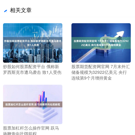
相关文章
炒股如何股票配资平台 俄称新
股票期货配资网官网 7月末外汇
罗西斯克市遭乌袭击 致1人受伤
储备规模为32922亿美元 央行
连续第9个月增持黄金
股票加杠杆怎么操作官网 跃马
扬鞭奔向壮阔前程