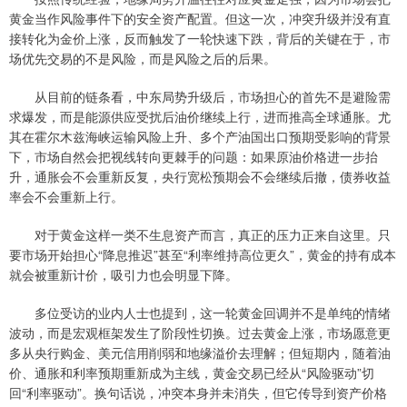
黄金当作风险事件下的安全资产配置。但这一次，冲突升级并没有直
接转化为金价上涨，反而触发了一轮快速下跌，背后的关键在于，市
场优先交易的不是风险，而是风险之后的后果。
从目前的链条看，中东局势升级后，市场担心的首先不是避险需
求爆发，而是能源供应受扰后油价继续上行，进而推高全球通胀。尤
其在霍尔木兹海峡运输风险上升、多个产油国出口预期受影响的背景
下，市场自然会把视线转向更棘手的问题：如果原油价格进一步抬
升，通胀会不会重新反复，央行宽松预期会不会继续后撤，债券收益
率会不会重新上行。
对于黄金这样一类不生息资产而言，真正的压力正来自这里。只
要市场开始担心“降息推迟”甚至“利率维持高位更久”，黄金的持有成本
就会被重新计价，吸引力也会明显下降。
多位受访的业内人士也提到，这一轮黄金回调并不是单纯的情绪
波动，而是宏观框架发生了阶段性切换。过去黄金上涨，市场愿意更
多从央行购金、美元信用削弱和地缘溢价去理解；但短期内，随着油
价、通胀和利率预期重新成为主线，黄金交易已经从“风险驱动”切
回“利率驱动”。换句话说，冲突本身并未消失，但它传导到资产价格