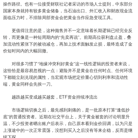
操作路径。也有一位接受财联社记者采访的市场人士提到，中东部分
国家本身就持有较多黄金储备，当石油出口、外汇收入和财政现金流
面临压力时，不排除局部资金会把黄金当作应急变现工具。
更值得注意的是，这种抛售并不一定意味着长期逻辑已经完全反
转，而更像是一种短周期内的“先卖再说”。前期高位获利盘止盈，叠
加流动性紧张下的被动减仓，再加上技术面触发止损，最终造成了金
价短时间内的大幅回撤。
对很多习惯了“地缘冲突利好黄金”这一线性逻辑的投资者来说，
这恰恰是最容易忽视的一点：避险并不是黄金在任何时点、任何环境
下都能立刻兑现的属性，当宏观市场把定价重心切到利率和流动性
端，黄金同样会先挨一刀。
越跌越买变成越买越套，ETF资金持续净流出
市场逻辑切换之后，最先感到刺痛的，是一批原本打算“逢低抄
底”的普通投资者。近期在社交平台上，关于黄金被套的讨论明显升
温，不少投资者晒出账户后表示，自己原本看到金价回调，以为只是
上涨途中的一次正常震荡，没想到买入之后没有等来企稳，反而是继
续下探。