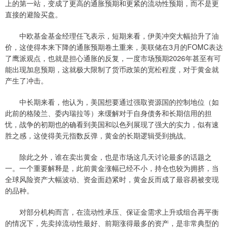
上的第一站，变成了更高的通胀预期和更紧的流动性预期，而不是更
直接的避险买盘。
中欧基金基金经理任飞表示，短期来看，伊美冲突大幅抬升了油
价，这使得本来下降的通胀预期卷土重来，美联储在3月的FOMC表达
了鹰派观点，也就是担心通胀的反复，一度市场预期2026年甚至有可
能出现加息预期，这就极大限制了货币政策的宽松程度，对于黄金就
产生了冲击。
中长期来看，他认为，美国想要通过强取资源国的控制地位（如
此前的格陵兰、委内瑞拉等）来缓解对于自身债务和长期信用的担
忧，战争的初期也的确看到美国和以色列展现了强大的实力，似有速
胜之感，这使得美元指数反弹，黄金的长期逻辑受到挑战。
除此之外，谁在卖出黄金，也是市场这几天讨论最多的话题之
一。一个重要解释是，此前黄金涨幅已经不小，持仓也较为拥挤，当
全球风险资产大幅波动、资金面趋紧时，黄金反而成了最容易被变现
的品种。
对部分机构而言，在流动性承压、保证金需求上升或组合再平衡
的情况下，先卖掉流动性最好、前期涨得最多的资产，是非常典型的