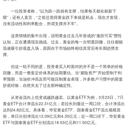
一位投资者称，“以为跌一跌就有支撑，结果每天都在刷新下
限”；还有人直言，“之前总觉得黄金跌下来就是机会，现在才发现，
没有流动性和利率配合，所谓支撑并不牢”。
这类情绪的集中出现，说明黄金过去几年形成的“逢跌可买”惯性
认知，正在遭遇现实挑战。过去，黄金的每一次明显回撤，往往都能
迅速吸引抄底盘入场，原因在于市场始终相信其背后有长期趋势支
撑。
但这一轮不同的是，投资者买入时面对的并不是一个简单的价格
回撤，而是一整套定价体系的短期重估。当“避险资产”开始受制于利
率预期，当油价冲高反而可能压制黄金表现，许多散户习惯中的那套
抄底经验，自然失去了过去那种确定性。
从资金流向上也变成越跌越卖。以黄金ETF为例，3月23日，7只
黄金ETF合计净流出22.31亿元；若拉长到最近一周口径，合计净流出
达到24.82亿元。具体看，华安黄金ETF、国泰黄金ETF流出规模居
前，单日分别净流出12.09亿元和4.35亿元；近一周口径下，华安黄金
ETF与国泰黄金ETF分别流出18.53亿元和11.50亿元。