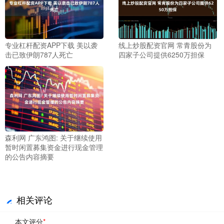
专业杠杆配资APP下载 美以袭
线上炒股配资官网 常青股份为
击已致伊朗787人死亡
四家子公司提供6250万担保
森利网 广东鸿图: 关于继续使用
暂时闲置募集资金进行现金管理
的公告内容摘要
相关评论
本文评分
*