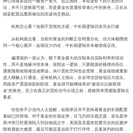
种心理落差会比一般资产更大。也正因此，本轮金价下跌引发的讨
论，并不只是账面亏损，而是黄金在普通投资者心中的角色，正在从
稳妥配置品重新被拉回高波动交易品。
机构怎么看？短期不宜线性乐观，中长期逻辑仍未完全打破
从机构观点看，当前对黄金的判断正在明显分化，但大体都围绕
同一个核心展开：短期压力仍在，中长期逻辑并未被彻底证伪。
偏谨慎的一派认为，眼下黄金最大的压制来自实际利率和流动
性，而不是地缘冲突本身。按照这一逻辑，只要能源价格维持高位，
通胀预期就很难迅速降温，央行宽松空间也会受限，黄金就很难重新
进入顺畅上行通道。还有机构人士指出，在全球信贷收缩压力抬头、
风险资产震荡加剧的阶段，黄金很可能继续承担“被卖出以换取现
金”的角色，至少在真正的宽松信号出现之前，很难简单用避险逻辑去
看多。
但也有不少业内人士提醒，短期承压并不意味着黄金的长期配置
基础已经坍塌。对于黄金的长期走势，任飞仍持乐观态度，首先是伊
美冲突已经逐渐陷入到拉锯战之中，美国及其盟友想要完全的征服伊
朗有着较大难度，最后可能还是会陷于打打停停，反复谈判的结果，