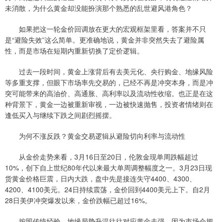
未消散，为什么黄金却没能扮演那个熟悉的乱世避风港角色？
如果把这一轮金价回调放在更大的宏观框架里看，答案并不只
是“避险失效”这么简单。更准确地说，黄金并非突然失去了避险属
性，而是市场在短期内重新切换了定价逻辑。
过去一段时间，黄金上涨背后有去美元化、央行购金、地缘风险
等多重支撑，但眼下市场率先交易的，已经不再是冲突本身，而是冲
突可能带来的高油价、高通胀、高利率以及流动性收缩。也正是在这
种背景下，黄金一边被重新审视，一边被快速抛售，投资者情绪则在
逢低买入与继续下跌之间剧烈摇摆。
为何不涨反跌？黄金交易逻辑从避险切向利率与流动性
从金价走势来看，3月16日至20日，伦敦金现单周跌幅超过
10%，创下自上世纪80年代以来最大单周调整幅度之一。3月23日现
货黄金价格巨震，日内大跌，盘中先是接连失守4400、4300、
4200、4100美元。24日持续震荡，金价回到4400美元上下。自2月
28日美伊冲突爆发以来，金价跌幅已超过16%。
按照传统经验，地缘局势升温往往对应黄金走强，因为市场会把