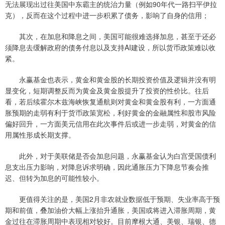
无法展现出过往美国中东霸主的统治力量（例如90年代一路扫平伊拉
克），反而在这个过程中进一步积累了债务，影响了自身的信用；
其次，在加息和降息之间，美国可能很难选择加息，甚至于还必
须降息去缓解政府的债务付息以及支持AI建设，所以货币政策难以收
紧。
永赢基金也表示，黄金和黄金股的长期投资价值及逻辑并没有明
显变化，短期调整反而为黄金及黄金股提升了投资的性价比。往后
看，若后续霍尔木兹海峡恢复通航则对黄金和黄金股有利，一方面通
胀预期的走弱有利于货币政策宽松，利好黄金的金融属性和股市风险
偏好回升，一方面美元信用在此次事件后或进一步走弱，对黄金的信
用属性形成长期支撑。
此外，对于美联储是否会加息问题，永赢基金认为白宫受国债利
息支出压力影响，对降息诉求明确，因此通胀压力下降息节奏会推
迟、但转为加息的可能性较小。
更值得关注的是，美国2月非农就业数据低于预期、失业率高于预
期和前值，叠加油价大幅上涨抬升通胀，美国或将进入滞胀周期，黄
金过往在滞胀周期中表现相对较好。目前摩根大通、美银、瑞银、德