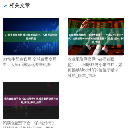
相关文章
91快牛配资官网 全球货币变局
农业配资网官网 “破壁者联
中，人民币国际化迎来机遇
盟”——小鹏G7与小米YU7，如
何撼动Model Y的价值垄断？_
续航_版本_市场
鸿满仓配资平台 《白蛇传奇》
镇域装备获取技巧攻略_属性_