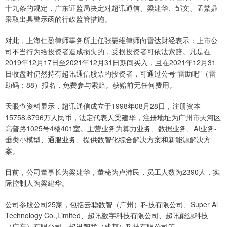
十九条的规定，广东证监局决定对超讯通信、梁建华、邹文、孟繁鼎
采取出具警示函的行政监管措施。
对此，上海仁盈律师事务所主任张晏维律师向雷达财经表示：上市公
司不当行为给投资者造成损失的，受损投资者可依法索赔。凡是在
2019年12月17日至2021年12月31日期间买入，且在2021年12月31
日收盘时仍然持有超讯通信股票的投资者，可通过公号“雷助吧”（雷
助码：88）报名，免费参与索赔。获赔前无任何费用。
天眼查资料显示，超讯通信成立于1998年08月28日，注册资本
15758.6796万人民币，法定代表人梁建华，注册地址为广州市天河区
高普路1025号4楼401室。主营业务为算力业务、数据业务、AI业务-
垂类小模型、通服业务、提供数智化综合解决方案和新能源解决方
案。
目前，公司董事长为梁建华，董秘为卢沛民，员工人数为2390人，实
际控制人为梁建华。
公司参股公司25家，包括云聪数智（广州）科技有限公司、Super Al
Technology Co.,Limited、超讯数字科技有限公司、超讯能源科技
（广东）有限公司、超讯智联（成都）科技有限公司等。