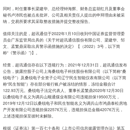
同时，时任董事长梁建华、总经理钟海辉、财务总监胡红月及董事会
秘书卢沛民也被点名批评。公司及相关责任人提出的申辩理由未被采
纳，交易所要求其采取整改措施并提交整改报告。
值得关注的是，超讯通信于2022年1月10日收到中国证券监督管理委
员会广东监管局出具的《关于对超讯通信股份有限公司、梁建华、邹
文、孟繁鼎采取出具警示函措施的决定》【（2022）3号，以下简
称“《警示函》”)】。
经查，超讯通信存在以下违规行为：2021年12月31日，超讯通信发布
公告，披露控股子公司上海桑锐电子科技股份有限公司（以下简称“桑
锐电子”）及桑锐电子全资子公司辽宁民生智能仪表有限公司（以下简
称“民生智能”）存在部分银行账户被冻结的情形，冻结金额合计
122.93万元。桑锐电子法定代表人、董事长孟繁鼎2020年12月30日
以桑锐电子名义为调兵山顺通煤业有限公司违规担保19500万元，
2019年12月12日以桑锐电子和民生智能名义为调兵山市鸿鼎泰松房地
产开发有限公司违规担保22576万元，违规担保总金额42076万元，
上述违规担保至彼时未解除。
根据《证券法》第一百七十条和《上市公司信息披露管理办法》第五