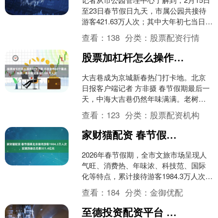
至23日春节假日九天，市属公园共接待
游客421.63万人次；其中大年初七当日，
市属公园接待游客39.08万人次。游客接
查看：
138
分类：
股票配资行情
待量....
股票加杠杆怎么操作APP下载 北京全市60个重点商圈，假期客流量超5100万人次
大吉巷成为京城新春热门打卡地。北京
日报客户端记者 方非摄 春节假期最后一
天，中海大吉巷仍然年味满满。老树戴
上了红色围巾，小猫形态的雕塑攀上了
查看：
123
分类：
股票配资机构
房檐，花坛里栽满了红....
家财猫配资 春节假期北京接待游客1984.3万人次，实现旅游总花费331.4亿元
2026年春节假期，全市文旅市场呈现人
气旺、消费热、年味浓、科技范、国际
化等特点，累计接待游客1984.3万人次，
实现旅游总花费331.4亿元。北京市文化
查看：
184
分类：
金御优配
和旅游....
至德投资配资平台 北京春节文旅消费“开门红”