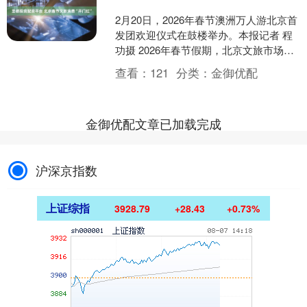
2月20日，2026年春节澳洲万人游北京首
发团欢迎仪式在鼓楼举办。本报记者 程
功摄 2026年春节假期，北京文旅市场呈
现人气旺、消费热、年味浓、科技范、
查看：
121
分类：
金御优配
国际化等....
金御优配文章已加载完成
沪深京指数
上证综指
3928.79
+28.43
+0.73%