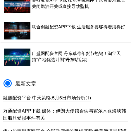
关闭燃油开关或直接导致坠机
联合创融配资APP下载 生活服务要够得着用得好
广盛网配资官网 丹东草莓年货节热销！淘宝天
猫“产地优选计划”丹东站启动
最新文章
融鑫配资平台 中天策略:5月6日市场分析(1)
万通配资APP下载 媒体：伊朗大使馆否认与霍尔木兹海峡韩
国船只受损事件有关
佛山股票配资网平台 全球政府债券延续涨势 受美伊进展报道