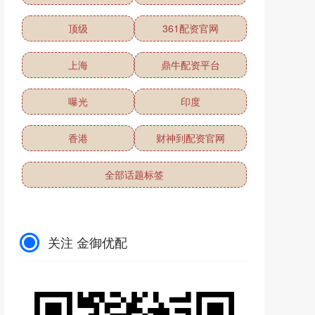
顶级
361配资官网
上海
鼎牛配资平台
曝光
印度
香港
财神到配资官网
全部话题标签
关注 金御优配