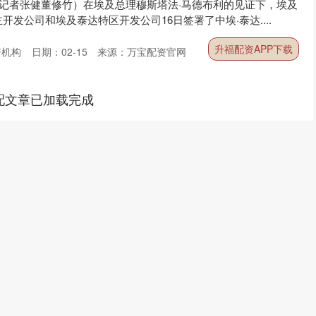
（记者张健董修竹）在埃及总理穆斯塔法·马德布利的见证下，埃及
发公司和埃及泰达特区开发公司16日签署了中埃·泰达....
升福配资APP下载
资机构
日期：02-15
来源：万宝配资官网
配文章已加载完成