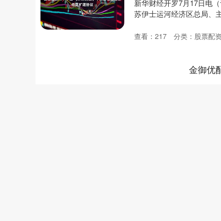
新华财经开罗7月17日电
苏伊士运河经济区总局、主开
查看：
217
分类：
股票配
金御优