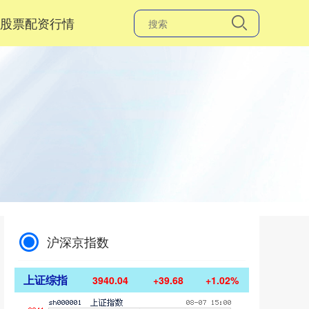
股票配资行情
沪深京指数
上证综指
3940.04
+39.68
+1.02%