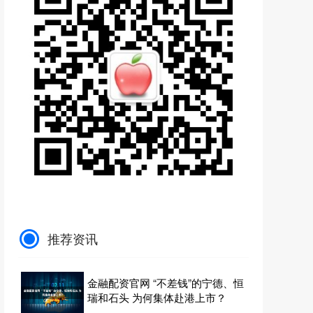
推荐资讯
金融配资官网 “不差钱”的宁德、恒
瑞和石头 为何集体赴港上市？