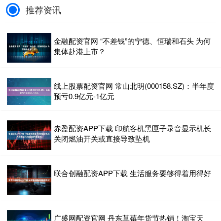
推荐资讯
金融配资官网 “不差钱”的宁德、恒瑞和石头 为何
集体赴港上市？
线上股票配资官网 常山北明(000158.SZ)：半年度
预亏0.9亿元-1亿元
赤盈配资APP下载 印航客机黑匣子录音显示机长
关闭燃油开关或直接导致坠机
联合创融配资APP下载 生活服务要够得着用得好
广盛网配资官网 丹东草莓年货节热销！淘宝天