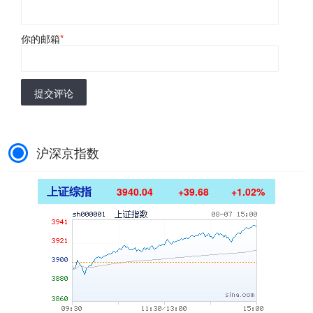
你的邮箱
*
提交评论
沪深京指数
上证综指
3940.04
+39.68
+1.02%