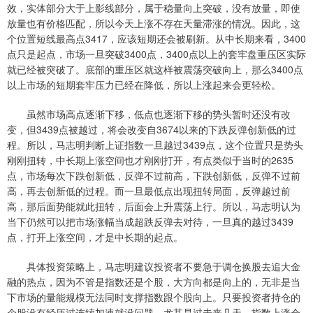
效，实体部分大于上影线部分，属于稳量向上突破，没有放量，即使
放量也有价格匹配，所以今天上涨不存在天量滞涨的情况。因此，这
个位置短线最高点3417，应该短期还会被刷新。从中长期来看，3400
点只是起点，市场一旦突破3400点，3400点以上的套牢盘重压区实际
就已经被突破了。底部的重压区就这样被震荡突破向上，那么3400点
以上市场的短期套牢压力已经在降低，所以上涨起来会更轻松。
虽然市场高点逐渐下移，低点也逐渐下移的势头暂时还没有改
变，但3439点被越过，将会改变自3674以来的下跌反弹创新低的过
程。所以，马志明判断上证指数一旦越过3439点，这个位置只是势头
刚刚扭转，中长期上涨空间也才刚刚打开，有点类似于当时的2635
点，市场每次下跌创新低，反弹不过前高，下跌创新低，反弹不过前
高，再去创新低的过程。而一旦最低点出现扭转局面，反弹越过前
高，那后面势能就此扭转，后面会上升震荡上行。所以，马志明认为
当下仍然可以把市场涨幅当成超跌反弹去对待，一旦真的越过3439
点，打开上涨空间，才是中长期的起点。
具体投资策略上，马志明建议投资者不要急于调仓换股去追大金
融的热点，因为不管是指数还是个股，大方向都是向上的，无非是当
下市场的量能规模无法同时支撑指数跟个股向上。只要投资者持仓的
个股没有经历过连续加速就没问题，尤其是过未来几天，指数上涨会