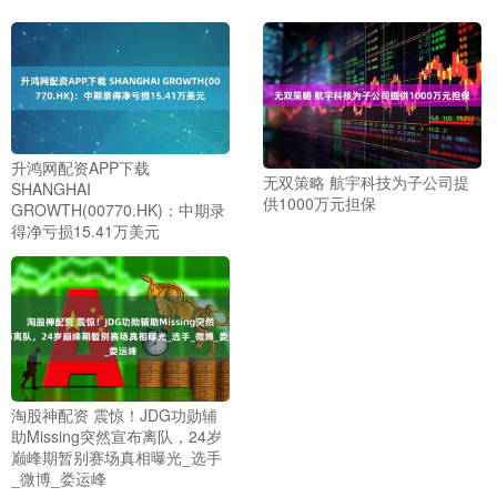
升鸿网配资APP下载
无双策略 航宇科技为子公司提
SHANGHAI
供1000万元担保
GROWTH(00770.HK)：中期录
得净亏损15.41万美元
淘股神配资 震惊！JDG功勋辅
助Missing突然宣布离队，24岁
巅峰期暂别赛场真相曝光_选手
_微博_娄运峰