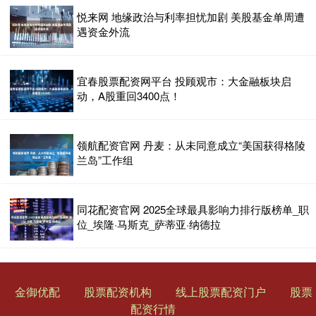
悦来网 地缘政治与利率担忧加剧 美股基金单周遭
遇资金外流
宜春股票配资网平台 投顾观市：大金融板块启
动，A股重回3400点！
领航配资官网 丹麦：从未同意成立“美国获得格陵
兰岛”工作组
同花配资官网 2025全球最具影响力排行版榜单_职
位_埃隆·马斯克_萨蒂亚·纳德拉
金御优配
股票配资机构
线上股票配资门户
股票
配资行情